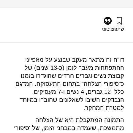
שתפו
ציטוט
גל, ר׳ (2025). ​'סיפורי הצלחה' II – ​מעקב אחר נשים וגברים חרדים
​ששילבו בהצלחה תורה עם עבודה. מוסד שמואל נאמן.
https://doi.org/10.82514/ultra-orthodox-success-stories-ii
דו"ח זה מתאר מעקב שבוצע על מאפייני
ההתפתחות מעבר לזמן (כ-13 שנים) של
קבוצת נשים וגברים חרדים שהוגדרו בזמנו
כ"סיפורי הצלחה" בתחום התעסוקה. המדגם
כלל 12 גברים, 4 נשים ו-7 מעסיקים.
הנבדקים השיבו לשאלונים שחוברו במיוחד
למטרת המחקר.
התמונה המתקבלת היא של הצלחה
מתמשכת, שעמדה במבחני הזמן, של 'סיפורי