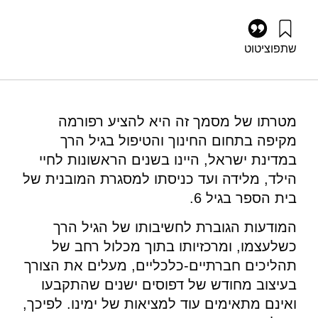
שתפו
ציטוט
טרכטנברג, מ׳, אביב, ה׳ ז׳, לייזר, ר׳, ועוזיאל, א׳ (2019). היפוך
הפירמידה: חזון ומדיניות לגיל הרך בישראל. מוסד שמואל נאמן.
https://doi.org/10.82514/turning-the-pyramid-upside-down
מטרתו של מסמך זה היא להציע רפורמה
מקיפה בתחום החינוך והטיפול בגיל הרך
במדינת ישראל, היינו בשנים הראשונות לחיי
הילד, מלידה ועד כניסתו למסגרת המובנית של
בית הספר בגיל 6.
המודעות הגוברת לחשיבותו של הגיל הרך
כשלעצמו, ומרכזיותו בתוך מכלול רחב של
תהליכים חברתיים-כלכליים, מעלים את הצורך
בעיצוב מחודש של דפוסים ישנים שהתקבעו
ואינם מתאימים עוד למציאות של ימינו. לפיכך,