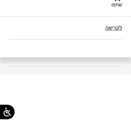
שתפו
שושן-רפאלי, ע׳ (2026). בית הספר כמעבדה לחיים | זמן ישראל.
מוסד שמואל נאמן.
לקריאה