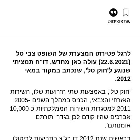
שתפו
ציטוט
גל, ר׳ (2021). 'חוק טל': הרקע, הצורך, האילוצים וקווים לפתרון
אפשרי. מוסד שמואל נאמן.
https://doi.org/10.82514/tals-law-background-challenges-
and-optional-solutions
לרגל פטירתו המצערת של השופט צבי טל
(22.6.2021) עולה כאן מחדש, דו"ח תמציתי
שנוגע ל'חוק טל', שנכתב במקור במאי
2012.
'חוק טל', באמצעות שתי הזרועות שלו, השירות
האזרחי והצבאי, הכניס במהלך השנים 2005-
2011 למסגרות השירות הממלכתיות כ-10,000
אברכים שהיו קודם לכן בגדר 'תורתם
אומנותם'.
בראשית שנת 2012 דן בג"צ בתביעות לביטולו