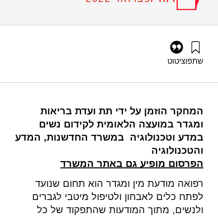
שתפו
ציטוט
נתן, א׳, בוכניק, צ׳, גלעד, ו׳, גץ, ד׳, רשי-אלקלס, ש׳, סלע, מ׳, ליר,
ש׳, ופנטי, ע׳ (2022). היבטי מגדר ומין בתוכניות הלימוד ברפואה
ובמקצועות הבריאות. מוסד שמואל נאמן.
https://doi.org/10.82514/sex-and-gender-informed-aspects-
המחקר הוזמן על ידי תת ועדת בריאות
in-medical-professions-curricula
ומגדר במועצה הלאומית לקידום נשים
במדע וטכנולוגיה במשרד החדשנות, המדע
והטכנולוגיה
הפרסום מופיע גם באתר המשרד
רפואה מודעת מין ומגדר הוא תחום שנועד
לפתח כלים לאבחון ולטיפול מיטבי לגברים
ולנשים, מתוך המודעות שהתפקוד של כל