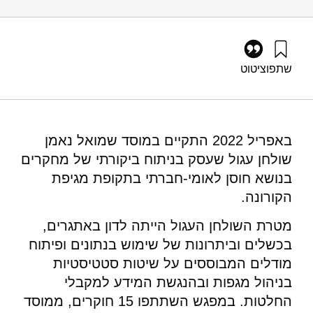
שתפו
ציטוט
גל, ר׳, קנת, ר׳, ועלי, נ׳ (2022). גישות מחקריות להערכת החוסן
החברתי-לאומי בתקופת הקורונה: זמן לבחינה ביקורתית. מוסד
שמואל נאמן.
https://doi.org/10.82514/research-approaches-to-the-
באפריל 2022 התקיים במוסד שמואל נאמן
assessment-of-national-social-resilience-during-the-covid-19-
שולחן עגול שעסק בניתוח ביקורתי של מחקרים
pandemic
בנושא חוסן לאומי-חברתי בתקופת מגיפת
הקורונה.
מטרת השולחן העגול הייתה לדון באתגרים,
בכשלים וביתרונות של שימוש בנתונים ופיתוח
מודלים המבוססים על שיטות סטטיסטיות
בניהול מגפות ובהנגשת המידע למקבלי
החלטות. במפגש השתתפו 15 חוקרים, ממוסד