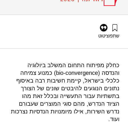
שתפו
ציטוט
גץ, ד׳, שיין, א׳, ציפרפל, ס׳, שהם, א׳, קליין, ר׳, ורווה, א׳ (2023).
צרכי חברות בתעשייה וחוקרים בטכניון בתחום ההתקנים המשלבים
הנדסה וביולוגיה. מוסד שמואל נאמן.
https://doi.org/10.82514/requirements-for-bio-fabrication-
כחלק מפיתוח התחום המשלב ביולוגיה
devices
והנדסה (bio-convergence) כמנוע צמיחה
כלכלי בישראל, קיימת חשיבות רבה באיסוף
נתונים הנוגעים להיבטים שונים של הצורך
בתשתיות עבור התעשייה ובכלל זאת מהו
הציוד הנדרש, מהם סוגי המוצרים שעבורם
נדרש השירות, אילו מיומנויות הנדסיות נצרכות
ועוד.