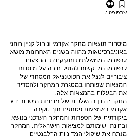
שתפו
ציטוט
אלקין-קורן, נ׳ (2007). העברת ידע באמצעות מסחור קניין רוחני.
מוסד שמואל נאמן.
https://doi.org/10.82514/ramifications-technology-transfer-
based-intellectual-property-licensing
מיסחור תוצאות מחקר אקדמי וניהול קניין רוחני
באוניברסיטאות מהווה בשנים האחרונות מושא
לרפורמה ממשלתית וחקיקתית. ההצעות
לרפורמה מבקשות להטיל חובה על מוסדות
ציבוריים לנצל את הפוטנציאל המסחרי של
המצאות שפותחו במסגרת המחקר ולהסדיר
את הבעלות בהמצאות אלה.
מחקר זה דן בהשלכות של מדיניות מיסחור ידע
אקדמי באמצעות פטנטים תוך סקירה
ביקורתית של הספרות והמחקר העדכני בנושא
ובחינת ישימותם למציאות הישראלית. המחקר
מנתח את שיקולי המדיניות הרלבנטיים