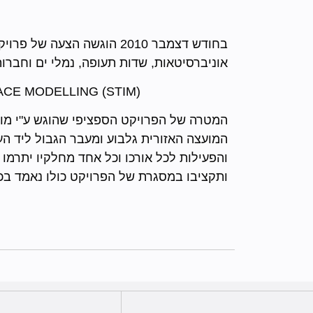
אוניברסיטאות, שדות תעופה, נמלי ים וחברו
SUSTAINABLE TRANSPORT INTERFACE MODELLING (STIM)
המטרה של הפרויקט הספציפי שהוגש ע"י מוס
המועצה האזורית גלבוע ומעבר הגבול ליד העי
והפעילות לכל אורכו וכל אחד מחלקיו יתרמו
ותקציבו במסגרת של הפרויקט כולו נאמד בכ 100,000 יורו. החלטה על ההצעה הזוכה צפויה במחצית שנת 011