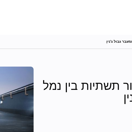
עבר גבול ג'נין
ר תשתיות בין נמל
ן