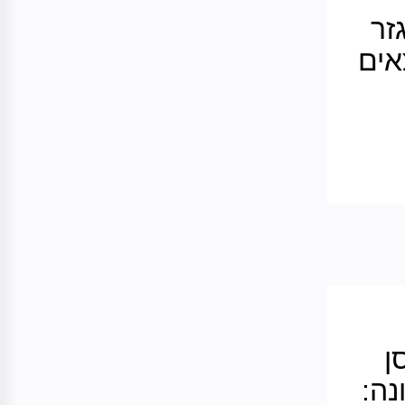
זר
אים
ן
נה: