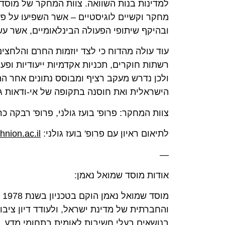
למדינות בנות השוואה. צוות המחקר של מוסד 
מחקר וקשיים לוגיסטיים – אשר השפיעו על פ
ובהיקף שיתופי הפעולה הבינלאומיים, אשר עש
עוד עולה מהדוח כי לצד יוזמות החרם והלחצי
רשתות חוקרים, תכניות אקדמיות ייעודיות ופע
ולכן נדרש מעקב רציף ומבוסס נתונים אחר ה
הישראלית ואת חוסנה בתקופה של אי-ודאות גי
צוות המחקר: פרופ' בועז גולני, פרופ' רבקה כר
לתיאום ראיון עם פרופ' בועז גולני:
nion.ac.il
—
אודות מוסד שמואל נאמן:
מ
והחברתית של מדינת ישראל, ולעודד דיון ציב
בנושאים בעלי חשיבות לאומית בתחומי מדע, ה