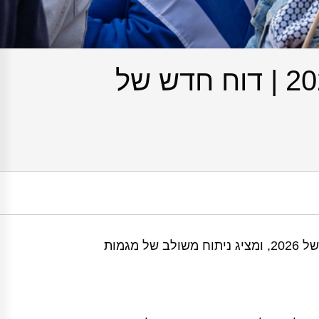
החרם האקדמי על ישראל – תמונת מצב, מאי 2026 | דוח חדש של
מוסד שמואל נאמן מפרסם דוח חדש הסוקר את הסטטוס של החרם האקדמי על ישראל במחצית הראשונה של 2026, ומציג ניתוח משולב של מגמות