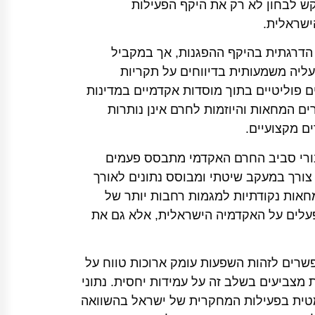
בקש לבחון לא רק את היקף הפעילות
ישראלית.
 הפרו-פלסטיניות בקמפוסים בארה״ב במהלך 2024 נרשמה ירידה הדרגתית בהיקף ההפגנות, אך במקביל
ליה משמעותית בדיווחים על תקריות
תית ולחצים פוליטיים בתוך מוסדות אקדמיים במדינות
ם המחאות והיוזמות לחרם אינן נותרות
ם מקצועיים.
יבורי סביב החרם האקדמי מתבסס פעמים
 צורך במעקב שיטתי ומבוסס נתונים לאורך
ר ממחאות נקודתיות למגמות רחבות יותר של
עלים על האקדמיה הישראלית, אלא גם את
פשרים לזהות השפעות עומק ארוכות טווח על
מצביעים בשלב זה על עמידות יחסית. נתוני
רמטית בפעילות המחקרית של ישראל בהשוואה