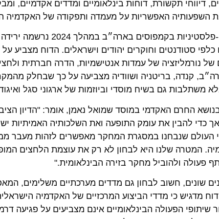
ם, דיווחי תקשורת, דוחות בינלאומיים ומדדים אקדמיים, ומ
את השפעותיה האפשריות על מעמדה ותפקודה של האקדמיה ה
מהממצאים עולה כי לאחר שיא המחאות
פי סטודנטים וחוקרים יהודים וישראלים. הדוח מצביע על ע
קטובר 2023, לצד תהליכים של נורמליזציה של עמדות אנטישמיות, הדרה חבר
רה״ב, קנדה, בריטניה ושוודיה מצביעה על כך שבחלק מהמקרי
א משתלבות גם בשיח מוסדי וביוזמות של ארגוני סגל ואיגודי
 בנושא החרם האקדמי במוסד שמואל נאמן, אומר: "הדיון הצ
, אך כדי להבין את עומק התופעה ואת השלכותיה האמיתיות יש
קשורתיים מרחבי העולם שנבחנו במסגרת המחקר מאפשרים לזהות מעב
ה. המטרה שלנו היא לבחון לא רק את עוצמת הלחצים המופ
ף פעולה ולהוביל מחקר בזירה הבינלאומית."
נים שונים, חשוב לבחון גם מדדים מערכתיים משלימים, המא
ח מדגיש כי מדדי הביצוע המרכזיים של האקדמיה הישראלית 
ר שיתופי הפעולה הבינלאומיים אינם מצביעים על פגיעה ד