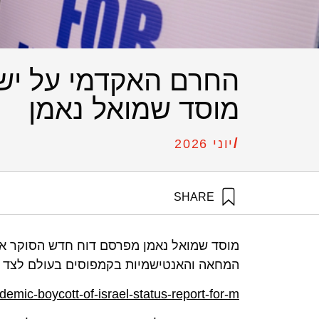
מוסד שמואל נאמן
/
יוני 2026
SHARE
גולני, ב׳, כרמי, ר׳, בוכניק, צ׳, ברזני, א׳, כץ-שחם, א׳, ותמיר, ג׳ (1970). החרם האקדמי על ישראל – תמונת מצב, מאי 2026 | דוח חדש של מוסד שמואל נאמן.
המחאה והאנטישמיות בקמפוסים בעולם לצד מ
emic-boycott-of-israel-status-report-for-m