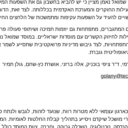
שמואל נאמן מציין כי יש להביא בחשבון גם את השפעות המלח
עילות החוקרים והמערכת האקדמית בכללותה. לצד זאת, הדו
ויים להעיד על השפעות עקיפות ומתמשכות של הלחצים החיצו
ם המתגברים, מתפתחות גם יוזמות תמיכה ושיתופי פעולה פרו-
ילות לחיזוק הקשרים עם מוסדות ישראליים. במוסד שמואל נא
התפתחויות, לצד גיבוש מדיניות פרואקטיבית שתסייע לשמר
אופוליטית גוברת.
מי, ד"ר ציפי בוכניק, אלה ברזני, אושרת כץ-שחם, גולן תמיר
golany@tech
וסד שמואל נאמן הוקם בטכניון בשנת 1978 כארגון עצמאי ללא מטרות רווח, שנועד לזה
ורי מושכל שיקדם ויסייע בתהליך קבלת החלטות לאומיות. המח
נדסה, טכנולוגיה, השכלה גבוהה, וחברה. צוות המוסד כולל