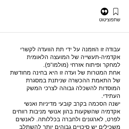
שתפו
ציטוט
גץ, ד׳, בוכניק, צ׳, זלמנוביץ, ב׳, וזמר-בציר, נ׳ (2013). תחזיות
לצורכי כוח אדם מדעי וטכנולוגי : מודלים ומדדים. מוסד שמואל
נאמן.
https://doi.org/10.82514/predictions-human-resources-
עבודה זו הוזמנה על ידי תת הוועדה לקשרי
models-indicators
אקדמיה-תעשייה של המועצה הלאומית
למחקר ופיתוח אזרחי (מולמו"פ).
אחת המטרות של ועדה זו היא בחינה מחודשת
של התאמת ההכשרה שניתנת במסגרת
המוסדות להשכלה גבוהה לצרכי המשק
העתידי.
ישנה הסכמה בקרב קובעי מדיניות ואנשי
אקדמיה שהשקעות בהון אנושי מניבות רווחים
לפרט, לארגונים ולחברה בכללותה. לאנשים
משכילים יש סיכויים גבוהים יותר להשתלב