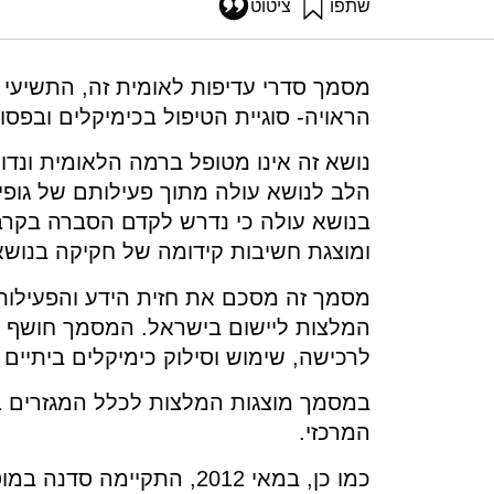
שתפו
ציטוט
מיר, ד׳, אילון, א׳, וגרינברג, י׳ (2012). כימיקלים ביתיים מסוכנים ופסולת ביתית מסוכנת: המלצות לנהלים ומדיניות ליישום בישראל. מוסד שמואל נאמן.
dations-implementation-israel
מסמך סדרי עדיפות לאומית זה, התשיעי 
הראויה- סוגיית הטיפול בכימיקלים ובפסו
נושא זה אינו מטופל ברמה הלאומית ונד
הלב לנושא עולה מתוך פעילותם של גו
בנושא עולה כי נדרש לקדם הסברה בקרב 
ומוצגת חשיבות קידומה של חקיקה בנושא
מסמך זה מסכם את חזית הידע והפעילות 
המלצות ליישום בישראל. המסמך חושף א
לרכישה, שימוש וסילוק כימיקלים ביתיים 
במסמך מוצגות המלצות לכלל המגזרים ב
המרכזי.
כמו כן, במאי 2012, התקי