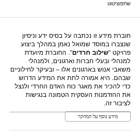
שתפו
ציטוט
זטקובצקי, א׳, וגל, ר׳ (2012). תעסוקת חרדים – חוברת מידע.
מוסד שמואל נאמן.
https://doi.org/10.82514/orthodox-employment-info-booklet
חוברת מידע זו נכתבה על בסיס ידע וניסיון
שנצברו במוסד שמואל נאמן במהלך ביצוע
פרויקט "
שילוב חרדים
". החוברת מיועדת
למנהלי ובעלי חברות וארגונים, ולמנהלי
משאבי אנוש בארגונים אלו – ובעיקר לחילוניים
שבהם. היא אמורה לתת את המידע הדרוש
כדי להכיר את מאגר כוח האדם החרדי ולנצל
את ההזדמנות העסקית הטמונה בנגישות
לציבור זה.
מידע נוסף על המחקר