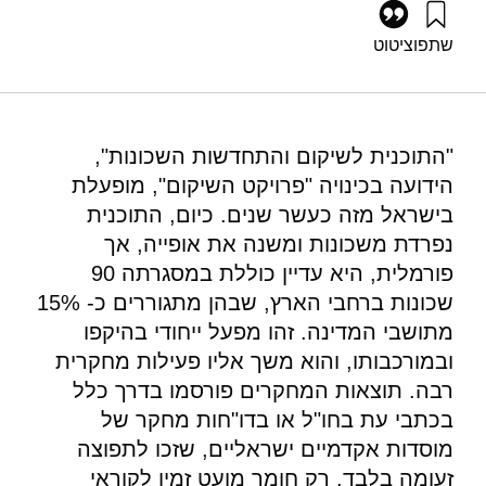
שתפו
ציטוט
כרמון, נ׳ (1989). שיקום שכונות בישראל – הערכת תוצאות. מוסד
שמואל נאמן.
https://doi.org/10.82514/neighborhood-renewal-israel-
evaluation-results
"התוכנית לשיקום והתחדשות השכונות",
הידועה בכינויה "פרויקט השיקום", מופעלת
בישראל מזה כעשר שנים. כיום, התוכנית
נפרדת משכונות ומשנה את אופייה, אך
פורמלית, היא עדיין כוללת במסגרתה 90
שכונות ברחבי הארץ, שבהן מתגוררים כ- 15%
מתושבי המדינה. זהו מפעל ייחודי בהיקפו
ובמורכבותו, והוא משך אליו פעילות מחקרית
רבה. תוצאות המחקרים פורסמו בדרך כלל
בכתבי עת בחו"ל או בדו"חות מחקר של
מוסדות אקדמיים ישראליים, שזכו לתפוצה
זעומה בלבד. רק חומר מועט זמין לקוראי