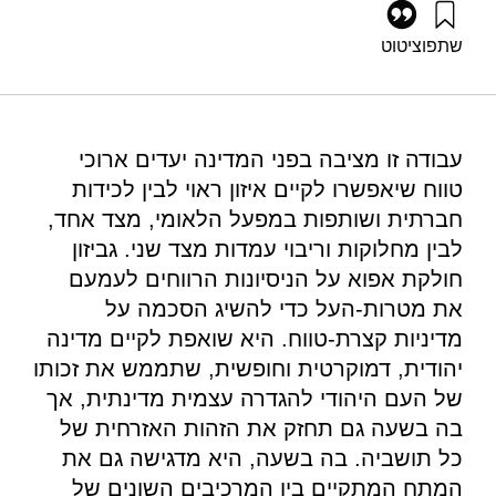
שתפו
ציטוט
גביזון, ר׳ (2006). באין חזון ייפרע עם: מטרת על לישראל ונגזרותיה.
מוסד שמואל נאמן.
https://doi.org/10.82514/necessity-strategic-thinking-
constitutive-vision-israel-and-implications
עבודה זו מציבה בפני המדינה יעדים ארוכי
טווח שיאפשרו לקיים איזון ראוי לבין לכידות
חברתית ושותפות במפעל הלאומי, מצד אחד,
לבין מחלוקות וריבוי עמדות מצד שני. גביזון
חולקת אפוא על הניסיונות הרווחים לעמעם
את מטרות-העל כדי להשיג הסכמה על
מדיניות קצרת-טווח. היא שואפת לקיים מדינה
יהודית, דמוקרטית וחופשית, שתממש את זכותו
של העם היהודי להגדרה עצמית מדינתית, אך
בה בשעה גם תחזק את הזהות האזרחית של
כל תושביה. בה בשעה, היא מדגישה גם את
המתח המתקיים בין המרכיבים השונים של