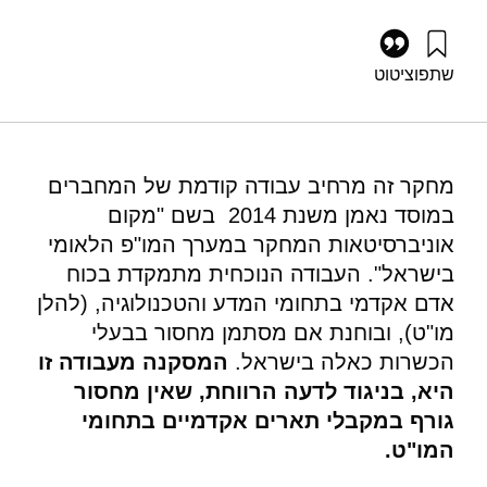
שתפו
ציטוט
בנטל, ב׳, ופלד, ד׳ (2016). האם קיים מחסור בבעלי תארים
אקדמיים במדע וטכנולוגיה?. מוסד שמואל נאמן.
https://doi.org/10.82514/is-there-a-shortage-of-academic-
degree-holders-in-science-and-technology
מחקר זה מרחיב עבודה קודמת של המחברים
במוסד נאמן משנת 2014 בשם "מקום
אוניברסיטאות המחקר במערך המו"פ הלאומי
בישראל". העבודה הנוכחית מתמקדת בכוח
אדם אקדמי בתחומי המדע והטכנולוגיה, (להלן
מו"ט), ובוחנת אם מסתמן מחסור בבעלי
הכשרות כאלה בישראל.
המסקנה מעבודה זו
היא, בניגוד לדעה הרווחת, שאין מחסור
גורף במקבלי תארים אקדמיים בתחומי
המו"ט.