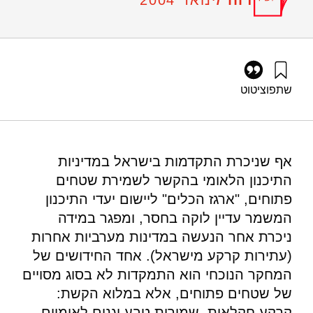
ינואר 2004
שתפו
ציטוט
אלתרמן, ר׳ (2004). הכלים לשמירה על שטחים פתוחים-מה ניתן
ללמוד ממדינות אחרות וליישם בישראל?. מוסד שמואל נאמן.
https://doi.org/10.82514/instruments-for-open-space-
preservation-what-can-israel-learn-from-other-countries
אף שניכרת התקדמות בישראל במדיניות
התיכנון הלאומי בהקשר לשמירת שטחים
פתוחים, "ארגז הכלים" ליישום יעדי התיכנון
המשמר עדיין לוקה בחסר, ומפגר במידה
ניכרת אחר הנעשה במדינות מערביות אחרות
(עתירות קרקע מישראל). אחד החידושים של
המחקר הנוכחי הוא התמקדות לא בסוג מסויים
של שטחים פתוחים, אלא במלוא הקשת:
קרקע חקלאית, שמורות טבע וגנים לאומיים,