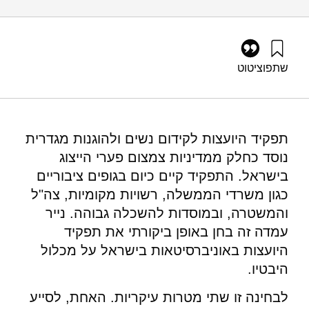
שתפו
ציטוט
סלומון, ע׳, וגץ, ד׳ (2019). שיפור מפת הייצוג המגדרי באקדמיה
בעזרת היועצות לקידום נשים. מוסד שמואל נאמן.
https://doi.org/10.82514/improving-the-role-of-counselors-
for-advancement-of-womens-status-in-academia-in-
תפקיד היועצות לקידום נשים ולהוגנות מגדרית
achieving-better-gender-representation
נוסד כחלק ממדיניות צמצום פערי הייצוג
בישראל. התפקיד קיים כיום בגופים ציבוריים
כגון משרדי הממשלה, רשויות מקומיות, צה"ל
והמשטרה, ובמוסדות להשכלה גבוהה. נייר
עמדה זה בחן באופן ביקורתי את תפקיד
היועצות באוניברסיטאות בישראל על מכלול
היבטיו.
לבחינה זו שתי מטרות עיקריות. האחת, לסייע