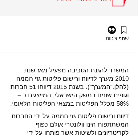
שתפו
ציטוט
אילון, א׳, לב-און, מ׳, לב-און, פ׳, ציון, מ׳ ז׳, וליבס, ע׳ (2016).
מערך לדיווח ורישום פליטות גזי חממה בישראל: סיכום דיווחי שנת
2015. מוסד שמואל נאמן.
https://doi.org/10.82514/greenhouse-gas-emissions-
המשרד להגנת הסביבה מפעיל מאז שנת
reporting-registration-system-2015
2010 מערך לדיווח ורישום פליטות גזי חממה
(להלן:"המערך"). בשנת 2015 דיווחו 51 חברות
וגופים שונים במשק הישראלי, המייצגים כ –
58% מכלל הפליטות במצאי הפליטות הלאומי.
דיווח ורישום פליטות גזי חממה על ידי החברות
המשתתפות הינו וולונטרי אולם כפוף
לקריטריונים ולשיטות אשר פותחו על ידי