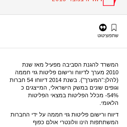
שתפו
ציטוט
אילון, א׳, לב-און, מ׳, לב-און, פ׳, ליבס, ע׳, וציון, מ׳ ז׳ (2015).
מערך לדיווח ורישום פליטות גזי חממה בישראל: סיכום דיווחי שנת
2014. מוסד שמואל נאמן.
https://doi.org/10.82514/greenhouse-gas-emissions-
המשרד להגנת הסביבה מפעיל מאז שנת
reporting-registration-system-2014
2010 מערך לדיווח ורישום פליטות גזי חממה
(להלן:"המערך"). בשנת 2014 דיווחו 54 חברות
וגופים שונים במשק הישראלי, המייצגים כ
54%- מכלל הפליטות במצאי הפליטות
הלאומי.
דיווח ורישום פליטות גזי חממה על ידי החברות
המשתתפות הינו וולונטרי אולם כפוף