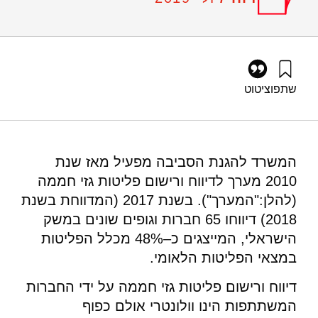
שתפו
ציטוט
אילון, א׳, לב-און, מ׳, לב-און, פ׳, ושפירא, נ׳ (2019). מערך לדיווח
ורישום פליטות גזי חממה בישראל – סיכום דיווחי שנת 2017. מוסד
שמואל נאמן.
https://doi.org/10.82514/gas-emissions-reporting-and-
המשרד להגנת הסביבה מפעיל מאז שנת
registration-system-in-israel-summary-of-reports-for-2017
2010 מערך לדיווח ורישום פליטות גזי חממה
(להלן:"המערך"). בשנת 2017 (המדווחת בשנת
2018) דיווחו 65 חברות וגופים שונים במשק
הישראלי, המייצגים כ–48% מכלל הפליטות
במצאי הפליטות הלאומי.
דיווח ורישום פליטות גזי חממה על ידי החברות
המשתתפות הינו וולונטרי אולם כפוף