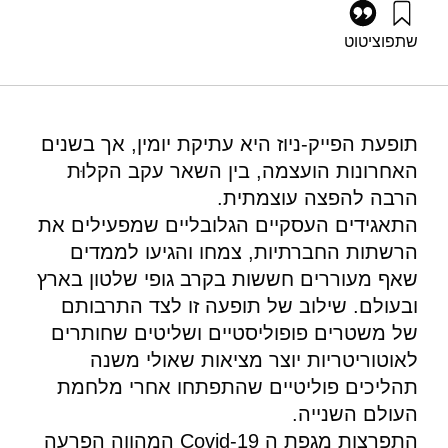
שתפו
ציטוט
אדרס, א׳, גל, ר׳, קנת, ר׳, וברזני, א׳ (2021). פייק ניוז והחוסן
הלאומי – דו"ח שולחן עגול מ 29.7.21. מוסד שמואל נאמן.
https://doi.org/10.82514/fake-news-and-national-resilience-
report
תופעת הפייק-ניוז היא עתיקת יומין, אך בשנים
האחרונות הועצמה, בין השאר עקב הקלוּת
הרבה להפצה עוצמתית.
התאגידים העסקיים הגלובליים שמפעילים את
הרשתות החברתיות, צמחו והגיעו לממדים
שאף מעוררים חששות בקרב גופי שלטון בארץ
ובעולם. שילוב של תופעה זו לצד התרבותם
של משטרים פופוליסטיים ושליטים שחותרים
לאוטוריטריות יוצר מציאות שאולי משנה
תהליכים פוליטיים שהתפתחו אחרי מלחמת
העולם השנייה.
התפרצות מגפת ה Covid-19 המהווה הפרעה