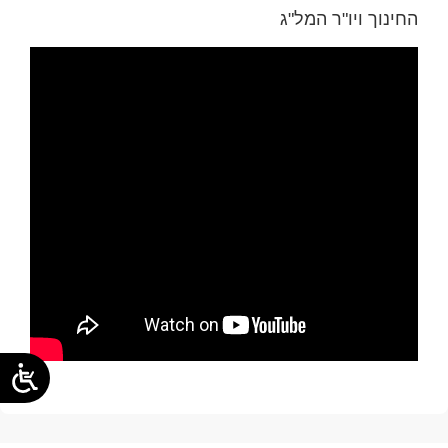
החינוך ויו"ר המל"ג