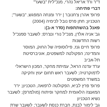
ד"ר ורד אריאל נהרי, מנכ"לית "בשער"
דברי פתיחה:
פרופ' אהרן צ'חנובר | יו"ר ומנחה המפגש, "בשער";
הטכניון; חתן פרס נובל לכימיה (2004)
פאנל בהשתתפות (סדר א-ב):
גב' אניה אלדן, מנכ"ל נורי ונצ'רס; לשעבר סמנכ"ל
רשות החדשנות
פרופ' חיים גנז, פילוסופיה של החוק, המוסר
והמדינה; הפקולטה למשפטים, אוניברסיטת
תל-אביב
עו"ד עדנה הראל, עמיתת מחקר, המכון הישראלי
לדמוקרטיה; לשעבר ראש תחום יעוץ וחקיקה
במשרד המשפטים
פרופ' פרץ לביא, הפקולטה לרפואה, הטכניון; יו"ר
המועצה הלאומית למחקר ופיתוח (מולמו"פ); לשעבר
נשיא הטכניון
גב' לימור לבנת, חברת כנסת לשעבר; לשעבר שרת