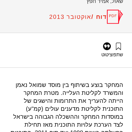
שאול, אמיר חפץ
דוח /
אוקטובר 2013
שתפו
ציטוט
שיצר, א׳, אסוצקי, מ׳, קיאזימוב, א׳, שאול, ס׳, וחפץ, א׳ (2013).
הערכת התרומה וההישגים של המדענים בתוכנית "קליטת מדענים
עולים" (קמ"ע) לקידום המחקר המדעי והתעשיה בישראל. מוסד
שמואל נאמן.
המחקר בוצע בשיתוף בין מוסד שמואל נאמן
https://doi.org/10.82514/evaluation-contribution-
והמשרד לקליטת העלייה. מטרת המחקר
achievements-kamea-scientists-enhancing-scientific-
research-industry
הייתה להעריך את התרומות והישגים של
התוכנית לקליטת מדענים עולים (קמ"ע)
במוסדות המחקר וההשכלה הגבוהה בישראל
לצד הערכת עלויות התוכנית מאז תחילת