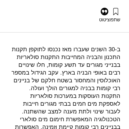
שתפו
ציטוט
גרוסמן, ג׳, וגולדרט, ט׳ (2012). פורום אנרגיה 24: אנרגית שמש
לבנייני מגורים בישראל. מוסד שמואל נאמן.
https://doi.org/10.82514/ef24-solar-energy-residential-
buildings-israel
ב-30 השנים שעברו מאז נכנסו לתוקפן תקנות
התכנון והבניה המחייבות התקנות סולאריות
בבנייני מגורים עד תשע קומות, חלו שינויים
רבים באופי הבניה בארץ. עקב הגידול במספר
האוכלוסין והמחסור בשטח חלקם של בניינים
רבי קומות בבניה למגורים הולך ועולה.
התקנות העוסקות במערכות סולאריות
לאספקת מים חמים בבתי מגורים חייבות
לעבור שינוי ולתת מענה למצב שהשתנה.
הטכנולוגיה המאפשרת חימום מים סולארי
בבניינים רבי קומות קיימת וזמינה. האפשרות