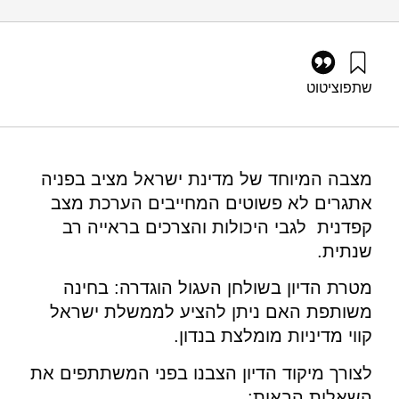
שתפו
ציטוט
פורטונה, ג׳, ואדרס, א׳ (2024). המשק הישראלי ואתגרי
התמודדות עם הדה־גלובליזציה של שרשראות האספקה והערך.
מוסד שמואל נאמן.
https://doi.org/10.82514/coping-with-the-israeli-industry-
מצבה המיוחד של מדינת ישראל מציב בפניה
chains-of-supply-and-the-deglobalization
אתגרים לא פשוטים המחייבים הערכת מצב
קפדנית לגבי היכולות והצרכים בראייה רב
שנתית.
מטרת הדיון בשולחן העגול הוגדרה: בחינה
משותפת האם ניתן להציע לממשלת ישראל
קווי מדיניות מומלצת בנדון.
לצורך מיקוד הדיון הצבנו בפני המשתתפים את
השאלות הבאות: