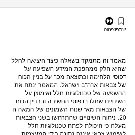
שתפו
ציטוט
פייקובסקי, ד׳ (2017). טכנולוגיות חלל, דפוסי לחימה ובניין כוח –
בין מעצמה למדינה קטנה. מוסד שמואל נאמן.
https://doi.org/10.82514/between-power-small-state
מאמר זה מתמקד בשאלה כיצד היציאה לחלל
שהיא חלק ממהפכת המידע השפיעה על
דפוסי הלחימה וכתוצאה מכך על בניין הכוח
של צבאות ארה"ב וישראל. המאמר ינתח את
ההשפעה של טכנולוגיות חלל ואימוצן על
השינויים שחלו בדפוסי החשיבה ובבניין הכוח
של הצבאות מאז שנות השמונים של המאה ה-
20. ניתוח השינויים שהתרחשו בשני הצבאות
מעלה כי היכולת לפתח טכנולוגיות חלל
לשימוש צבאי איננה נתונה בידי המעצמות