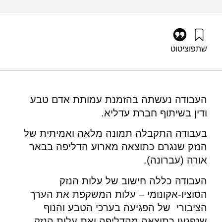
שתפו
ציטוט
אילון, א׳, ועשת, צ׳ (2015). הערכת הנזק הכלכלי של דליפת הדלק
בצומת באר אורה 3.12.14 – חוות דעת כלכלית. מוסד שמואל
נאמן.
העבודה נעשתה בהזמנת עמותת אדם טבע
ודין בשיתוף חברת עדליא.
בעבודה התקבלה תמונה מלאה ואמיתית של
הנזק שנגרם כתוצאה מארוע הדליפה בבאר
אורה (עברונה).
העבודה כללה חישוב של עלות הנזק
הסוציו-אקונומי – עלות המשקפת את הערך
הציבורי של הפגיעה בערכי הטבע והנוף
שנפגעו כתוצאה מהדליפה ואת עלות הנזק