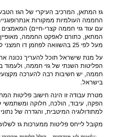
גז המתאן, המרכיב העיקרי של הגז הטבעי
החממה העולמיות ממקורות אנתרופוגניים,
עם עוד גזי חממה קצרי-חיים) המאמצי
מעל לפי 25 בהשוואה לפחמן דו חמצני לטווח של 100 שנים.
על מנת שישראל תוכל להעריך נכונה את
הפליטות השנתי של גזי חממה, ולעמוד בה
חממה, יש חשיבות רבה להערכה מקצועי
בישראל.
מטרת עבודה זו הינה חישוב פליטות המת
הפקה, עיבוד, הולכה, חלוקה ומשתמשי קצ
למתודולוגיה המיטבית, והגדרה של נתוני
מקובל לייחס פליטות ממערכות גז לשלוש 
פליטות לא מוקדיות – כולל דליפות מרכיבי 