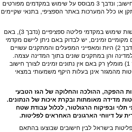
המותאמים למדינה שבה מבצעים את החישוב; ונדבך 3 מבוסס על שימוש במקדמים מפורטים
קן או כלל המערכות באתר הספציפי, בתנאי שקיימים
הנחיות האו"ם מעודדות את המדינות לעשות שימוש במקדמי פליטה ספציפיים (נדבך 3), באם
ם מקומיים זמינים, יש לבדוק באם ניתן ליישם מקדמי
פליטה של מדינות עם טכנולוגיה דומה (נדבך 2) היות ומאפייני המפעלים והמתקנים עשויים
 למדינה והן במתקנים שונים בתוך המדינה עצמה.
השימוש במקדמי הפליטה הגנריים (נדבך 1) מומלץ רק באם אין נתונים זמינים לצורך חישוב
תאם לנדבכים 3 או 2, והפליטות מהמגזר אינן בעלות היקף משמעותי במצאי
ות ההפקה, ההולכה והחלוקה של הגז הטבעי
ות מדידה מאומתות ובקרת איכות של הנתונים.
 תלוי ובפיקוח הרגולטור, לכלול עבודת שטח
 על דיווחי הארגונים האחראים לפליטות.
פליטות בישראל לבין חישובים שבוצעו בהתאם