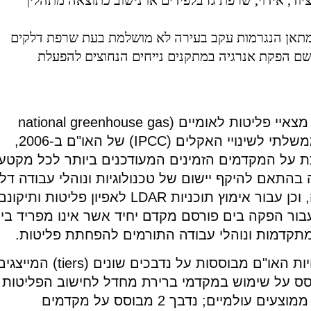
מתאן הנגרמות עקב בעירה לא מושלמת בעת שרפת דלקים
 לשם הפקת אנרגיה במתקנים נייחים הנחוצים להפעלת
ההנחיות לכימות פליטות גזי חממה עבור מצאיי פליטות לאומיים (national greenhouse gas
inventories) אומצו על ידי הפאנל הבין-ממשלתי לשינויי האקלים (IPCC) של האו"ם ב-2006,
 עבודה זו מסתמכת על המקדמים הזמינים המעודכנים ביותר לכל מקטע
 בהתאם להיקף יישום של טכנולוגיות ונוהלי עבודה דלי
פליטות עבור הפקת גז טבעי ונפט ביבשה, וכן עבור אימוץ תוכניות LDAR לאפיון פליטות ותיקונ
בור הפקה בים פורסם מקדם יחיד אשר אינו מפריד בין
מתקדמות ונוהלי עבודה התורמים להפחתת פליטות.
השיטות לכימות הפליטות המוצגות בהנחיות האו"ם מבוססות על נדבכים שונים (tiers) המיי
 מתודולוגית שונה – נדבך 1 מבוסס על שימוש במקדמי ברירת מחדל לחישוב הפליטות
עבור כל מקטע ותת-מקטע בהסתמך על ממוצעים עולמיים; נדבך 2 מבוסס על מקדמים