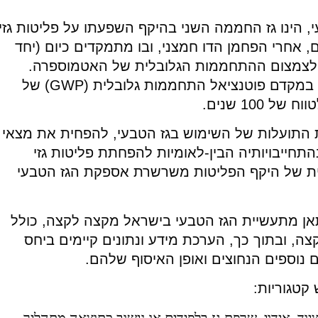
, הינו גז החממה השני בהיקף השפעתו על פליטות גזי
 אחרי הפחמן הדו חמצני, ובו מתמקדים כיום (יחד
ם לצמצום ההתחממות הגלובלית של האטמוספרה.
המתאן, כתורם לאפקט החממה, מאופיין במקדם פוטנציאל התחממות גלובלית (GWP) של
 התועלות של השימוש בגז הטבעי, להפחית את מצאי
תחייבויותיה הבין-לאומיות להפחתת פליטות גזי
ת של היקף הפליטות משרשרת אספקת הגז הטבעי
אן מתעשיית הגז הטבעי בישראל מקצה לקצה, כולל
ה, ובתוך כך, הערכת מידע ונתונים קיימים ביחס
ם נוספים הנחוצים ואופן האיסוף שלהם.
קטגוריות:
ציוד, אידוי, שרפת גז בלפידים או נישוב כתוצאה מתהליך