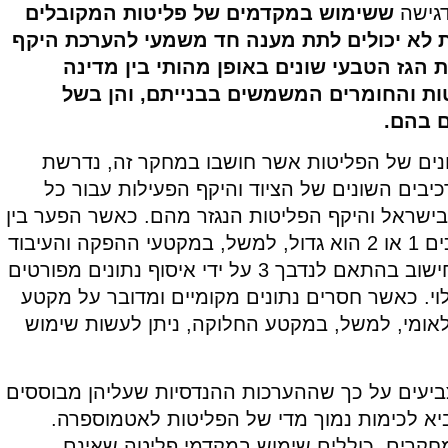
דגישה
ששימוש במקדמים של פליטות המקובלים
ות לא יכולים לתת מענה חד משמעי להערכת היקף
 הגז הטבעי שונים באופן מהותי בין מדינה
ות והחומרים המשמשים בבנייתם, והן בשל
ם בהם.
ונים של הפליטות אשר חושבו במחקר זה, נדרשת
בים השונים של הציוד והיקף הפעילות עבור כל
שראל והיקף הפליטות הנגזר מהם. כאשר הפער בין
הנתונים המקומיים לחישובים על פי נדבכים 1 או 2 הוא גדול, למשל, במקטעי ההפקה והעיבוד
וההולכה, יש לשאוף לבסס ולטייב את החישוב בהתאם לנדבך 3 על ידי איסוף נתונים מפורטים
וי. כאשר חסרים נתונים מקומיים ומדובר על מקטע
אומי, למשל, במקטע החלוקה, ניתן לעשות שימוש
ביעים על כך שההערכות ההנדסיות שעליהן מבוססים
יא לכימות נמוך מדי של הפליטות לאטמוספרה.
חקרים, כוללים שימוש במקדמי פליטה שאינם