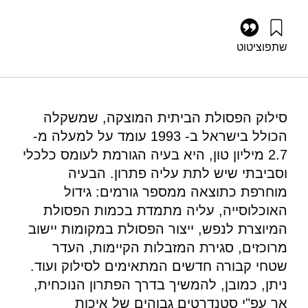
שתפו
ציטוט
אילון, א׳, שכטר, מ׳, ואבנימלך, י׳ (1994). איסוף ומיחזור פסולת
עירונית חדשה מוצקה – ניתוח חלופות. מוסד שמואל נאמן.
https://doi.org/10.82514/analysis-alternatives-for-collecting-
and-recycling-solid-urban-waste
סילוק הפסולת הביתית המוצקה, שמשקלה
הכולל בישראל ב- 1993 עומד על למעלה מ-
2.7 מיליון טון, היא בעיה הגורמת לעומס כלכלי
וסביבתי שיש לתת עליה פתרון. הבעיה
מוחרפת כתוצאה ממספר גורמים: גידול
האוכלוסייה, עליה מתמדת בכמות הפסולת
המיוצרת לנפש, ייצור הפסולת במקומות יישוב
מרוכזים, סגירת המזבלות הקיימות, העדר
שטחי קבורה חדשים המתאימים לסילוק ועוד.
ניתן, כמובן, להמשיך בדרך הפתרון הנוכחית,
אך עפ"י סטנדרטים גבוהים של איכות