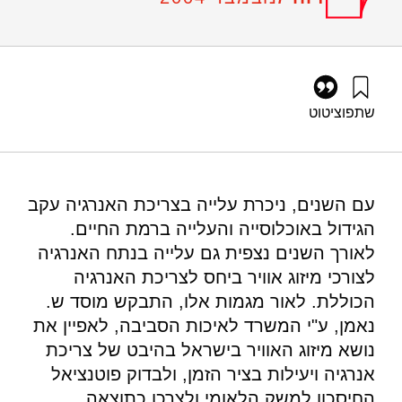
שתפו
ציטוט
אילון, א׳, גרוסמן, ג׳, גורן, י׳, שיצר, א׳, אבנימלך, י׳, וארנון, י׳
(2004). סקר מיזוג אוויר בישראל פוטנציאל חסכון ומדיניות מימוש.
מוסד שמואל נאמן.
https://doi.org/10.82514/air-conditioner-survey-in-israel-
עם השנים, ניכרת עלייה בצריכת האנרגיה עקב
conservation-potential-and-policy-measures
הגידול באוכלוסייה והעלייה ברמת החיים.
לאורך השנים נצפית גם עלייה בנתח האנרגיה
לצורכי מיזוג אוויר ביחס לצריכת האנרגיה
הכוללת. לאור מגמות אלו, התבקש מוסד ש.
נאמן, ע"י המשרד לאיכות הסביבה, לאפיין את
נושא מיזוג האוויר בישראל בהיבט של צריכת
אנרגיה ויעילות בציר הזמן, ולבדוק פוטנציאל
החיסכון למשק הלאומי ולצרכן כתוצאה