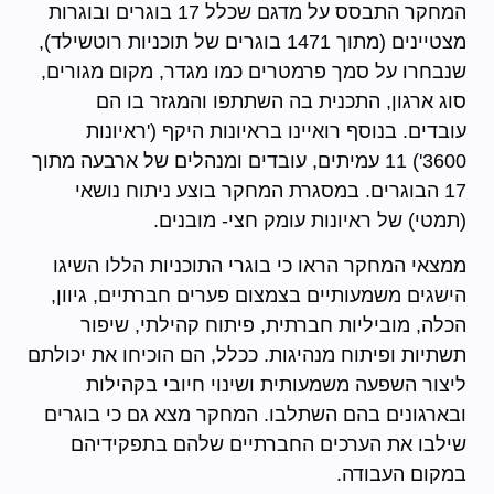
המחקר התבסס על מדגם שכלל 17 בוגרים ובוגרות
מצטיינים (מתוך 1471 בוגרים של תוכניות רוטשילד),
שנבחרו על סמך פרמטרים כמו מגדר, מקום מגורים,
סוג ארגון, התכנית בה השתתפו והמגזר בו הם
עובדים. בנוסף רואיינו בראיונות היקף ('ראיונות
3600') 11 עמיתים, עובדים ומנהלים של ארבעה מתוך
17 הבוגרים. במסגרת המחקר בוצע ניתוח נושאי
(תמטי) של ראיונות עומק חצי- מובנים.
ממצאי המחקר הראו כי בוגרי התוכניות הללו השיגו
הישגים משמעותיים בצמצום פערים חברתיים, גיוון,
הכלה, מוביליות חברתית, פיתוח קהילתי, שיפור
תשתיות ופיתוח מנהיגות. ככלל, הם הוכיחו את יכולתם
ליצור השפעה משמעותית ושינוי חיובי בקהילות
ובארגונים בהם השתלבו. המחקר מצא גם כי בוגרים
שילבו את הערכים החברתיים שלהם בתפקידיהם
במקום העבודה.