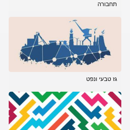
תחבורה
גז טבעי ונפט