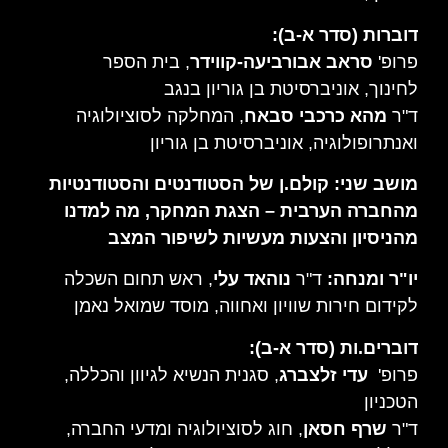
דוברות (סדר א-ב):
פרופ'
סראב אבורביעה-קווידר
,
בית הספר
לחינוך,
אוניברסיטת בן גוריון בנגב
ד"ר
מהא כרכבי סבאח
,
המחלקה לסוציולוגיה
ואנתרופולוגיה,
אוניברסיטת בן גוריון
מושב שני: קולם.ן של הסטודנטים והסטודנטיות
מהחברה הערבית – הצגת המחקר, מה למדנו
מהניסיון והצעות מעשיות לשיפור המצב
יו"ר ומנחה:
ד"ר
נוהאד עלי
,
ראש תחום השכלה
לקידום חירות שוויון ואחווה, מוסד שמואל נאמן
דוברים.ות (סדר א-ב):
פרופ'
עדי זלצברג
, סגנית הנשיא לגיוון והכללה,
הטכניון
ד"ר
שרף חסאן
,
חוג לסוציולוגיה ומדעי החברה,