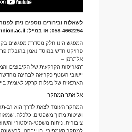
לשאלות ובירורים נוספים ניתן לפנות ל
058-4662254; או במייל:
nion.ac.il
המפגש הינו חלק מסדרת מפגשים בקה
פרויקט חדש במוסד נאמן בהובלת פרופ
אלתרמן –
"האריסות הקרקעית של הקיבוצים והמ
יישובי העוטף כקריאה לבחינה מחדשת
הארכאית של בעלות קרקע לאומית בייש
אל אתר המחקר
המחקר העומד לצאת לדרך הוא רב-תחו
ושיטות מתוך משפטים, כלכלה, שמאות 
ציבורית. ניתוח משפטי-היסטורי והשו
למחקר האמפירי. בו ייבחנו, לראשונה,