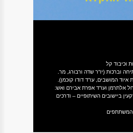
 דברי פתיחה וברכות (יו''ר שדה ורבורג, מר.
 איוד המושבים, עו''ד דודו קוכמן).
- פרופ' רחל אלתרמן ועו''ד אפרת אבירם ואש:
ין ביישובים השיתופיים – ודרכים