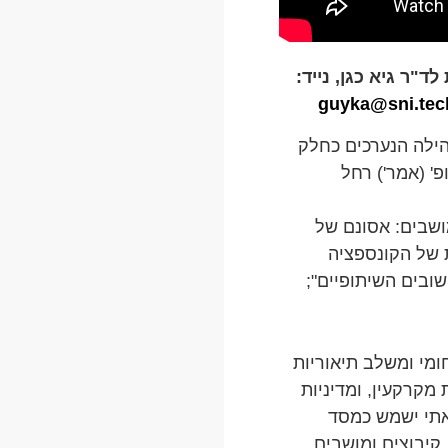
ד"ר גיא כגן, נייד:
guyka@sni.tech
ילה הנערכים כחלק
' (אמר') רחל
ושבים: אסונם של
 של הקונספציה
ובים השיתופיים";
מי ומשלב תיאוריות
מקרקעין, ומדיניות
ואתי ישמש כמסד
 קיבוצים ומושבים