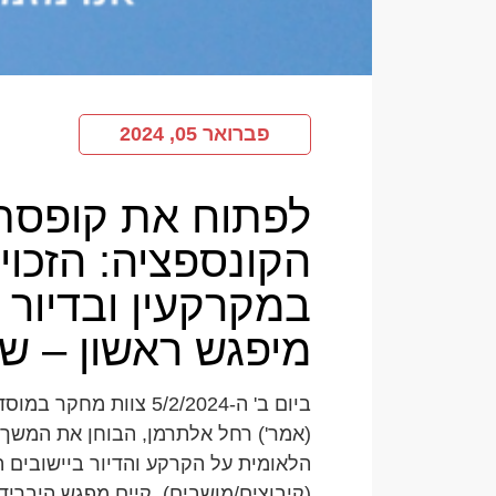
פברואר 05, 2024
לפתוח את קופסת
הקונספציה: הזכוי
במקרקעין ובדיור 
מיפגש ראשון – שד
ביום ב' ה-5/2/2024 צוות מ
(אמר') רחל אלתרמן, הבוחן את המשך 
הלאומית על הקרקע והדיור ביישובים ה
(קיבוצים/מושבים), קיים מפגש היברידי