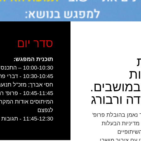
סדר יום
תוכנית המפגש:
10:00-10:30 – התכנסות וכיבוד קל
ות
10:30-10:45 -
במושבים.
חסי אברך; מזכ''ל תנועת
10:45-11:45 
ה ורבורג
המיתוסים אודות המקרקע
לנפצם
חקר במוסד נאמן בהובלת פרופ'
11:45-12:30 - תגובות המשתתפים
מדיניות הבעלות
שיתופיים
 עם ציבור מושבי