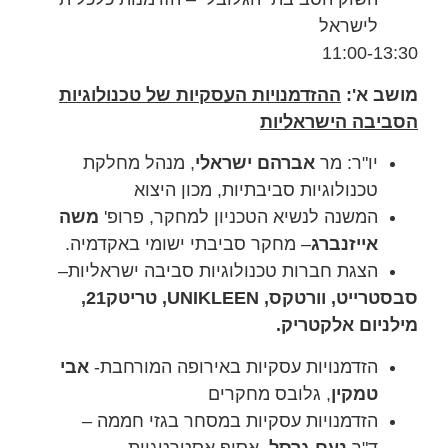
לישראל
11:00-13:30
מושב א':
ההזדמנויות העסקיות של טכנולוגיות
הסביבה הישראליות
יו"ר: מר
אברהם ישראלי
, מנהל מחלקת
טכנולוגיות סביבתיות, מכון היצוא
המשנה לנשיא הטכניון למחקר, פרופ'
משה
אייזנברג
– מחקר סביבתי ישומי באקדמיה.
הצגת חברות טכנולוגיות סביבה ישראליות–
סבסטרייט, וורטקס,
UNIKLEEN
, טריטק21,
מילניום אלקטריק.
הזדמנויות עסקיות באירופה המורחבת-
אבי
טמקין
, גלובס מחקרים
הזדמנויות עסקיות במסחר בגזי חממה –
ד"ר
נעם גרסל
, אסיף אסטרטגיות