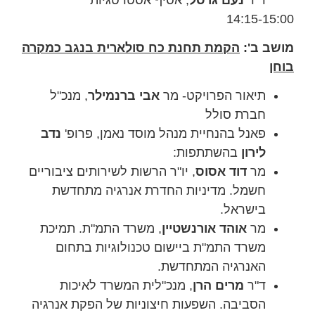
14:15-15:00
מושב ב':
הקמת תחנת כח סולארית בנגב כמקרה
בוחן
תיאור הפרויקט- מר
אבי ברנמילר
, מנכ"ל
חברת סולל
פאנל בהנחיית מנהל מוסד נאמן, פרופ'
נדב
לירון
בהשתתפות:
מר
דוד אסוס
, יו"ר הרשות לשירותים ציבוריים
חשמל. מדיניות החדרת אנרגיה מתחדשת
בישראל.
מר
אוהד אורנשטיין
, משרד התמ"ת. תמיכת
משרד התמ"ת ביישום טכנולוגיות בתחום
האנרגיה המתחדשת.
ד"ר
מרים הרן
, מנכ"לית המשרד לאיכות
הסביבה. השפעות חיצוניות של הפקת אנרגיה