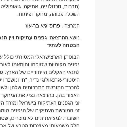
(תרבות, טכנולוגיה, אתיקה, גיאופולי
השכלה גבוהה, מחקר ופיתוח.
המרצה :
פרופ' גיא בר-עוז
נושא ההרצאה
:
גפנים עתיקות ויין הנ
הבטחה לעתיד
הבוסתן הארצישראלי המסורתי כולל עש
גפנים מקומיות שטופחו והותאמו לאור
לתנאי האקלים הייחודיים של הארץ. ג
היסטורי-ארכאולוגי נדיר, "חי ונושם" 
להכרת המורשת התרבותית שלהן ולשימו
האצור בהן. בהרצאה נציג את המחקר 
זני הגפנים העתיקות בישראל ומזרח הים
זני המורשת העתיקים של הגפנים טומנ
חשובות למציאת זנים לא מוכרים, שטופ
חלק משמעותי מאוצרות הטבע של ארץ