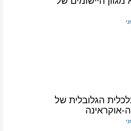
מגוון היישומים של
ני
לית הגלובלית של
-אוקראינה
ני