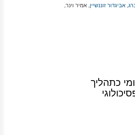
רג
,
אביגדור זוננשיין
, אמיר וינר,
מי כתהליך
יכולוגי