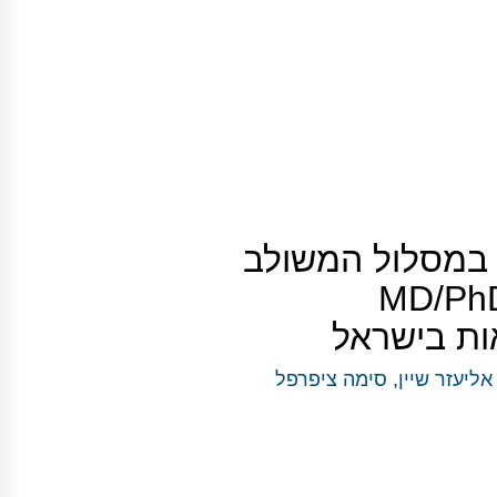
 במסלול המשולב
פא-חוקר MD/PhD
ות בישראל
אליעזר שיין
,
סימה ציפרפל