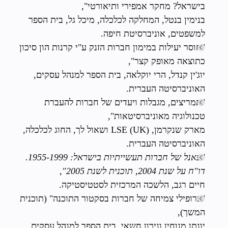
בישראל? מחקר אמפירי ותיאורטי",
בנימין בנטל, המחלקה לכלכלה, מיכל גל, בית הספר
למשפטים, אוניברסיטת חיפה.
"חוסר יעילות במימון חברות הזנק ע"י קרנות הון סיכון
כתוצאה מאופק קצר",
יוג'ין קנדל, הרי יוקלאה, בית הספר למנהל עסקים,
האוניברסיטה העברית.
"תמריצים, מגבלות ויעדים של חברות להעברת
טכנולוגיה מאוניברסיטאות",
מארק שנקרמן, (LSE (UK ושאול לך, החוג לכלכלה,
האוניברסיטה העברית.
"פאנל של חברות תעשייתיות בישראל: 1955-1999.
דו"ח על שנת 2004, תוכנית לשנת 2005",
חיים רגב, הלשכה המרכזית לסטטיסטיקה.
"פרופילי צמיחה של חברות בסקטור התוכנה" (תוכנית
המשך),
יונתן מנוחין ונירון חשאי, בית הספר למנהל עסקים,