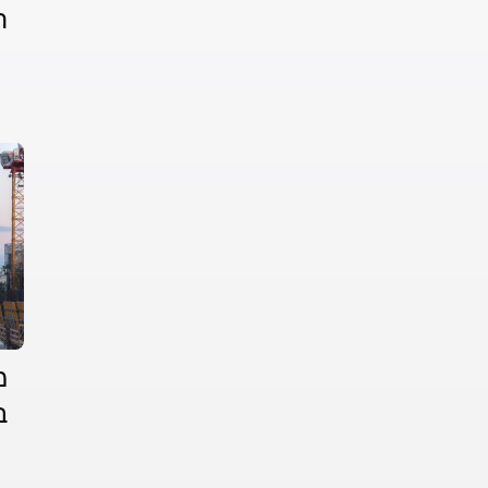
ה
מ
ב