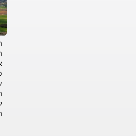
ה
ה
א
כ
ש
ה
ק
ה