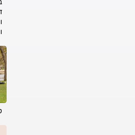
ב
ד
ו
ו
ט