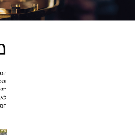
מ
המח
וטכ
תשת
לאו
המו