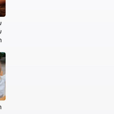
ש
ש
ה
ת