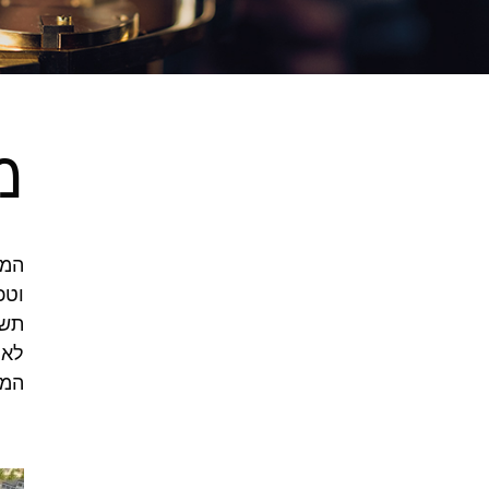
מ
המח
וטכ
תשת
לאו
המו