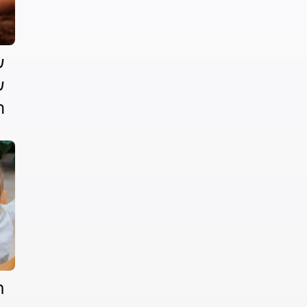
ש
ש
ה
ת