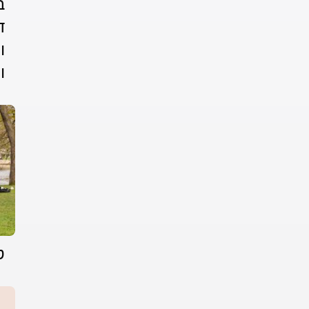
ב
ד
ו
ו
ט