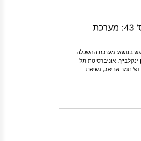
הפורום להשכלה גבוהה: מפגש מס' 43: מערכת
רום להשכלה גבוהה מס' 43 – 26.5.19 מפגש בנושא: מערכת ההשכלה
ינקלביץ', אוניברסיטת תל
ופ' תמר אריאב, נשיאת