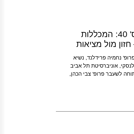
הפורום להשכלה גבוהה: מפגש מס' 40: המכללות
ון מול מציאות
פורום להשכלה גבוהה מס' 40 – 18.12.18 פרופ' נחמיה פרידלנד, נשיא
נסקי, אוניברסיטת תל אביב
וחה לשעבר פרופ' צבי הכהן,