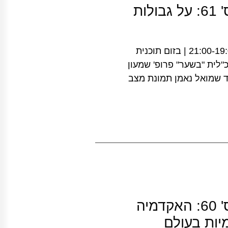
הפורום להשכלה גבוהה: מפגש מס' 61: על גבולות
המפגש יתקיים ביום רביעי, ה-27 בדצמבר 2023 | 21:00-19:00 | בזום תוכנית
"לית "בשער" פרופ' שמעון
ד שמואל נאמן תמונת מצב
הפורום להשכלה גבוהה: מפגש מס' 60: האקדמיה
יות בעולם