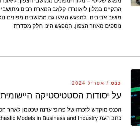
מפגש שלישי – מלון המפונים ממושבי הצפון, ליאונר
התקיים במלון ליאונרדו קלאב המארח רבים מתושבי מ
מושב אביבים. למפגש הגיעו גם ממושבים מפונים נוספ
נוספים מאזור הצפון. המפגש הינו חלק מסדרת
כנס
/ אפריל 2024
על יסודות הסטטיסטיקה היישומית
הכנס מוקדש לזכרה של פרופ' עדנה שכטמן לאחר הכנס
כתב העת Applied Stochastic Models in Business and Industry הקלטה של הכנס