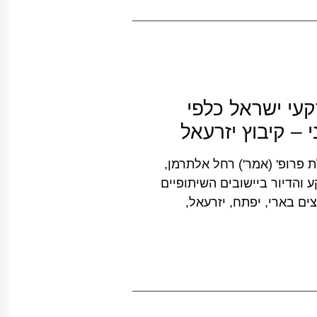
עי ישראל כלפי
 – קיבוץ יזרעאל
מן בהובלת פרופ' (אמר') רחל אלתרמן,
והדיור ביישובים השיתופיים
צים בארי, יפתח, יזרעאל,