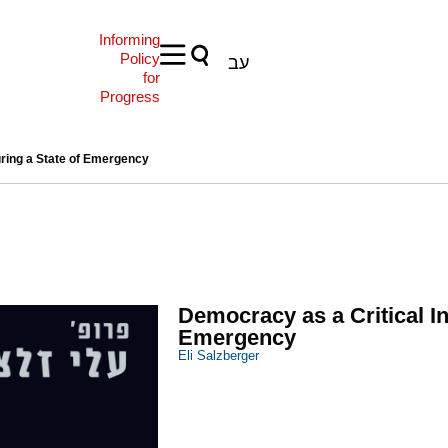
Informing
Policy
עב
for
Progress
uring a State of Emergency
Democracy as a Critical In
Emergency
Eli Salzberger